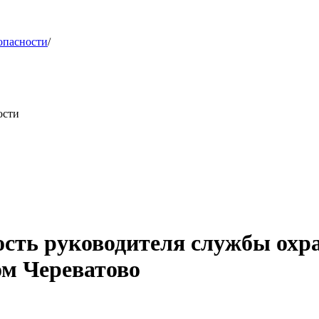
опасности
/
ости
ость руководителя службы ох
ом Череватово