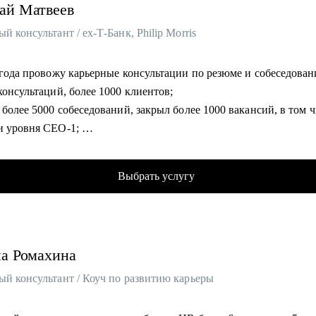
ай
Матвеев
й консультант / ex-Т-Банк, Philip Morris
 года провожу карьерные консультации по резюме и собеседова
консультаций, более 1000 клиентов;
 более 5000 собеседований, закрыл более 1000 вакансий, в том ч
и уровня СЕО-1;
я выстроил ротацию внутри Т-Банка;
ервым HR проекта IQOS в России. Сформировал первую команду
Выбрать услугу
;
омогу:
ть свое резюме более продающим;
на
Ромахина
овать себя увереннее на собеседованиях с HR;
ь диалог с руководством о своем повышении, переходе на друг
ый консультант / Коуч по развитию карьеры
ть;