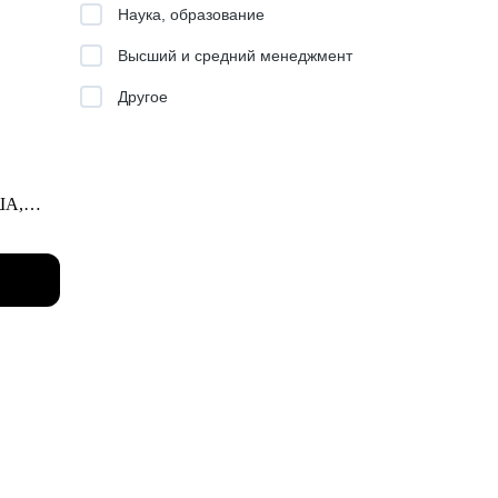
Наука, образование
.
 чему
Высший и средний менеджмент
Другое
ентации
ША,
ях:
evolut.
мное
у,
ть в
жу на