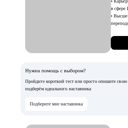
• Карьер
Кому мо
в сфере
• основ
• Высше
аналитик
перепод
• За вре
более 15
• Умею 
специали
• 180+ 
вектора
Нужна помощь с выбором?
• Успеш
Пройдите короткий тест или просто опишите сво
ЦФТ, Те
подберём идеального наставника
• Специа
имеющих
Подберите мне наставника
процесс
• Смотр
С чем п