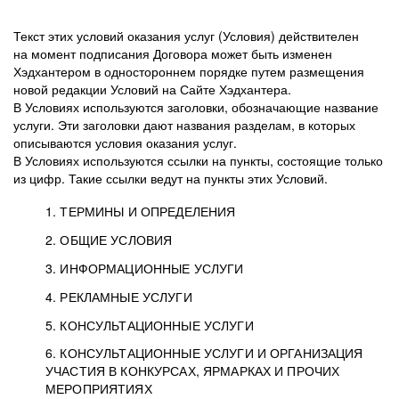
Текст этих условий оказания услуг (Условия) действителен
на момент подписания Договора может быть изменен
Хэдхантером в одностороннем порядке путем размещения
новой редакции Условий на Сайте Хэдхантера.
В Условиях используются заголовки, обозначающие название
услуги. Эти заголовки дают названия разделам, в которых
описываются условия оказания услуг.
В Условиях используются ссылки на пункты, состоящие только
из цифр. Такие ссылки ведут на пункты этих Условий.
1. ТЕРМИНЫ И ОПРЕДЕЛЕНИЯ
2. ОБЩИЕ УСЛОВИЯ
3. ИНФОРМАЦИОННЫЕ УСЛУГИ
1.1. Хэдхантер, или
Хэдхантер, ООО
4. РЕКЛАМНЫЕ УСЛУГИ
HeadHunter, или
«Хэдхантер», ИНН
2.1. Типы и статусы регистрации
5. КОНСУЛЬТАЦИОННЫЕ УСЛУГИ
Исполнитель
7718620740, адрес:
Типы регистрации
3.1. Предоставление доступа к базе данных
2.2. Активация услуг
6. КОНСУЛЬТАЦИОННЫЕ УСЛУГИ И ОРГАНИЗАЦИЯ
125047, г. Москва,
резюме с предложениями Соискателей
Описание и активация
УЧАСТИЯ В КОНКУРСАХ, ЯРМАРКАХ И ПРОЧИХ
2.1.1. Заказчику может быть присвоен один
4.0. Общие условия оказания рекламных услуг
внутригородская
о трудоустройстве с возможностью просмотра
МЕРОПРИЯТИЯХ
из Типов регистраций.
территория
4.0.1. Хэдхантер оказывает Заказчику услугу