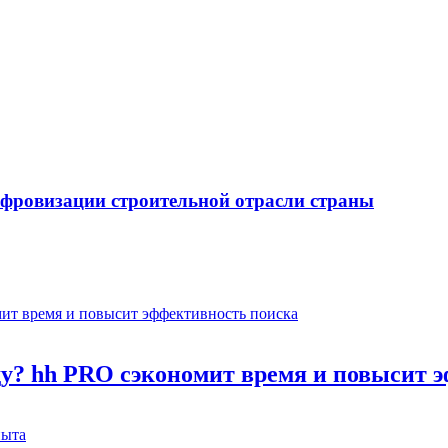
ифровизации строительной отрасли страны
оду? hh PRO сэкономит время и повысит 