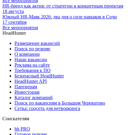
Все мероприятия
HR-бренд как актив: от стратегии к конкретным проектам
18 августа
Южный HR-Маяк 2026: два дня о силе навыков в Сочи
17 сентября
Все мероприятия
HeadHunter
Размещение вакансий
Поиск по резюме
О компании
Наши вакансии
Реклама на сайте
Требования к ПО
Безопасный HeadHunter
HeadHunter API
Партнерам
Инвесторам
Каталог компаний
Поиск по вакансиям в Большом Череватово
Сетка: соцсеть для нетворкинга
Соискателям
hh PRO
Готовое резюме