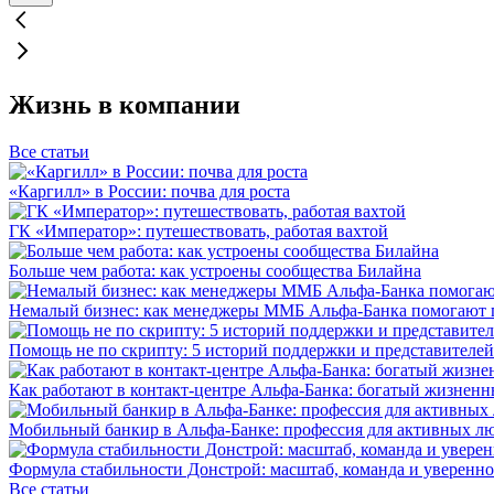
Жизнь в компании
Все статьи
«Каргилл» в России: почва для роста
ГК «Император»: путешествовать, работая вахтой
Больше чем работа: как устроены сообщества Билайна
Немалый бизнес: как менеджеры ММБ Альфа-Банка помогают 
Помощь не по скрипту: 5 историй поддержки и представителей
Как работают в контакт-центре Альфа-Банка: богатый жизненн
Мобильный банкир в Альфа-Банке: профессия для активных л
Формула стабильности Донстрой: масштаб, команда и уверенно
Все статьи