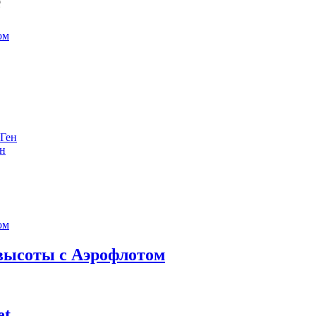
е
ен
 высоты с Аэрофлотом
et