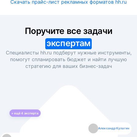
Скачать прайс-лист рекламных форматов hh.ru
Поручите все задачи
экспертам
Специалисты hh.ru подберут нужные инструменты,
помогут спланировать бюджет и найти лучшую
стратегию для ваших
бизнес-задач
+ ещё
4
эксперта
Екатерина Лазаренко
Александр Кулагин
Даниил Макаров
Борис Кашко
Юлия Изоитко