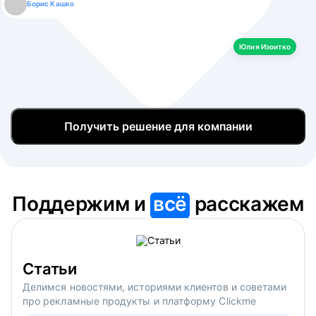
Борис Кашко
Юлия Изоитко
Александр Кулагин
Даниил Макаров
Екатерина Лазаренко
Юлия Изоитко
Получить решение для компании
Поддержим и
всё
расскажем
Статьи
Делимся новостями, историями клиентов и советами
про рекламные продукты и платформу Clickme