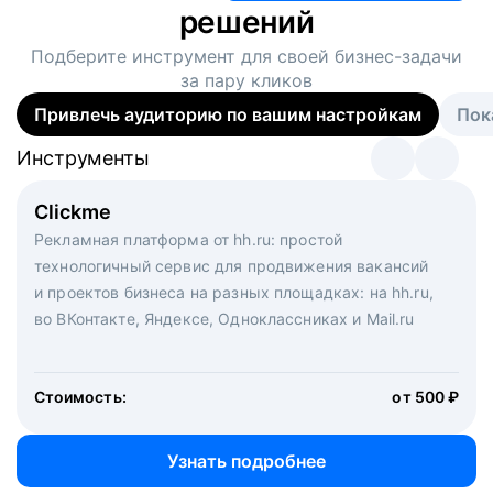
решений
Подберите инструмент для своей
бизнес-задачи
за пару кликов
Привлечь аудиторию по вашим настройкам
Пок
Инструменты
Инструменты
Инструменты
Виртуальный рекрутер
Clickme
Вакансия дня
Массовый подбор под ключ. Решите, сколько
Рекламная платформа от hh.ru: простой
Рекламный формат для вакансий на главной странице
кандидатов и когда вам нужно, и за дело возьмутся
технологичный сервис для продвижения вакансий
hh.ru. Увеличивает количество откликов
маркетологи, рекрутеры и проектные менеджеры
и проектов бизнеса на разных площадках: на hh.ru,
hh.ru с целым набором digital-инструментов
во ВКонтакте, Яндексе, Одноклассниках и Mail.ru
Стоимость:
от 200 000 ₽
Узнать подробнее
Стоимость:
от 500 ₽
Узнать подробнее
Узнать подробнее